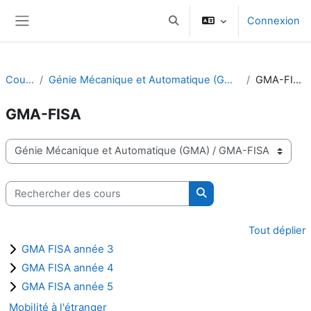
Passer au contenu principal
Connexion
Activer/désactiver la saisie d
Panneau latéral
Cours
Génie Mécanique et Automatique (GMA)
GMA-FISA
GMA-FISA
Catégories de cours
Rechercher des cours
Rechercher des cours
Tout déplier
GMA FISA année 3
GMA FISA année 4
GMA FISA année 5
Mobilité à l'étranger