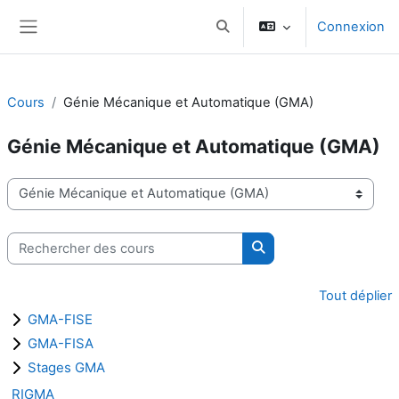
Passer au contenu principal
Connexion
Activer/désactiver la saisie d
Panneau latéral
Cours
Génie Mécanique et Automatique (GMA)
Génie Mécanique et Automatique (GMA)
Catégories de cours
Rechercher des cours
Rechercher des cours
Tout déplier
GMA-FISE
GMA-FISA
Stages GMA
RIGMA