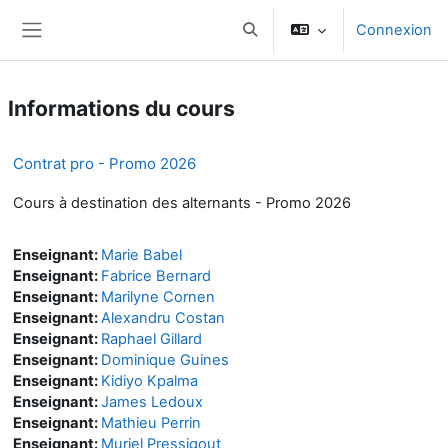
Passer au contenu principal
Connexion
Activer/désactiver la saisie d
Panneau latéral
Informations du cours
Contrat pro - Promo 2026
Cours à destination des alternants - Promo 2026
Enseignant:
Marie Babel
Enseignant:
Fabrice Bernard
Enseignant:
Marilyne Cornen
Enseignant:
Alexandru Costan
Enseignant:
Raphael Gillard
Enseignant:
Dominique Guines
Enseignant:
Kidiyo Kpalma
Enseignant:
James Ledoux
Enseignant:
Mathieu Perrin
Enseignant:
Muriel Pressigout