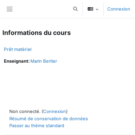
Passer au contenu principal
Connexion
Activer/désactiver la saisie d
Panneau latéral
Informations du cours
Prêt matériel
Enseignant:
Marin Bertier
Non connecté. (
Connexion
)
Résumé de conservation de données
Passer au thème standard