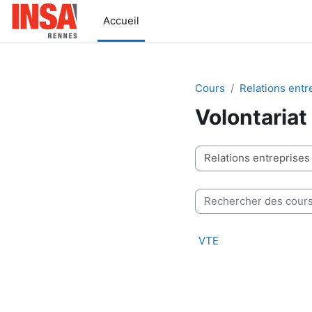
Passer au contenu principal
Accueil
Cours
Relations entr
Volontariat 
Catégories de cours
Rechercher des cours
VTE