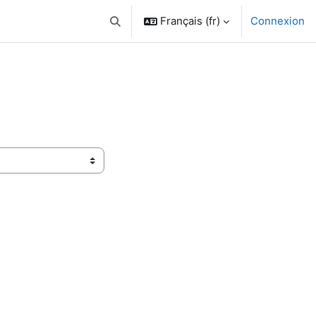
Français ‎(fr)‎
Connexion
Activer/désactiver la saisie de recherche