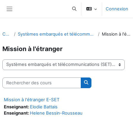
Passer au contenu principal
Connexion
Activer/désactiver la saisie d
Panneau latéral
Cours
Systèmes embarqués et télécommunications (SET)
Mission à l'étranger
Mission à l'étranger
Catégories de cours
Rechercher des cours
Rechercher des cours
Mission à l'étranger E-SET
Enseignant:
Elodie Battais
Enseignant:
Helene Bessin-Rousseau