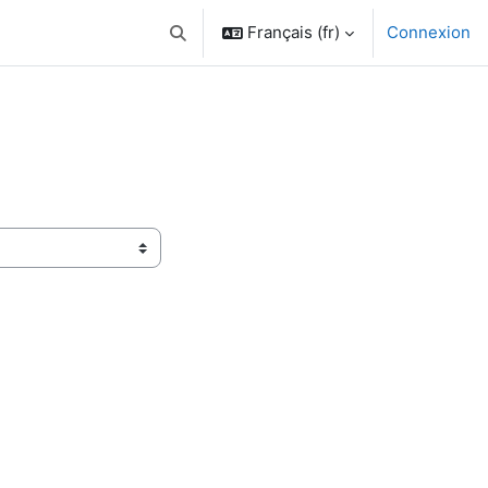
Français ‎(fr)‎
Connexion
Activer/désactiver la saisie de recherche