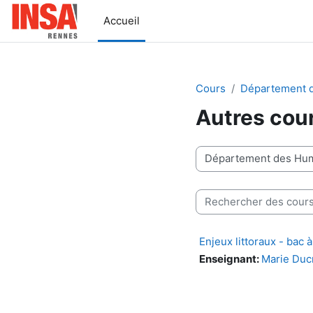
Passer au contenu principal
Accueil
Cours
Département 
Autres cou
Catégories de cours
Rechercher des cours
Enjeux littoraux - bac 
Enseignant:
Marie Duc