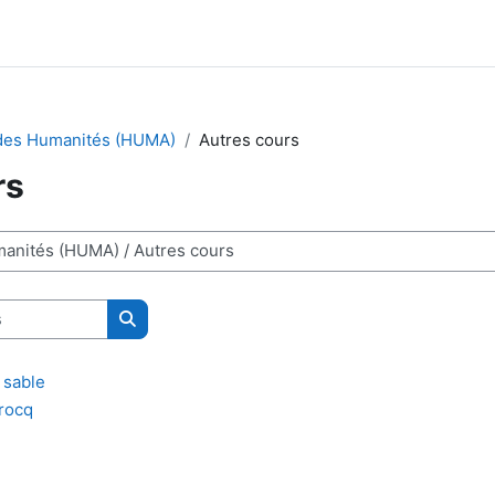
des Humanités (HUMA)
Autres cours
rs
Rechercher des cours
à sable
rocq