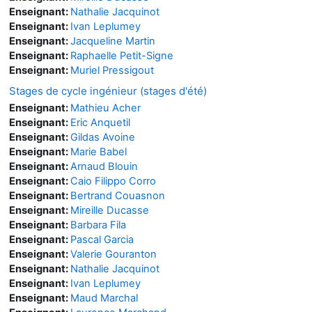
Enseignant:
Nathalie Jacquinot
Enseignant:
Ivan Leplumey
Enseignant:
Jacqueline Martin
Enseignant:
Raphaelle Petit-Signe
Enseignant:
Muriel Pressigout
Stages de cycle ingénieur (stages d'été)
Enseignant:
Mathieu Acher
Enseignant:
Eric Anquetil
Enseignant:
Gildas Avoine
Enseignant:
Marie Babel
Enseignant:
Arnaud Blouin
Enseignant:
Caio Filippo Corro
Enseignant:
Bertrand Couasnon
Enseignant:
Mireille Ducasse
Enseignant:
Barbara Fila
Enseignant:
Pascal Garcia
Enseignant:
Valerie Gouranton
Enseignant:
Nathalie Jacquinot
Enseignant:
Ivan Leplumey
Enseignant:
Maud Marchal