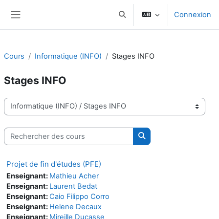
Passer au contenu principal
Connexion
Activer/désactiver la saisie d
Panneau latéral
Cours
Informatique (INFO)
Stages INFO
Stages INFO
Catégories de cours
Rechercher des cours
Rechercher des cours
Projet de fin d'études (PFE)
Enseignant:
Mathieu Acher
Enseignant:
Laurent Bedat
Enseignant:
Caio Filippo Corro
Enseignant:
Helene Decaux
Enseignant:
Mireille Ducasse