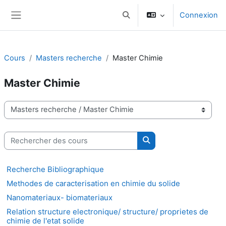
Passer au contenu principal
Connexion
Activer/désactiver la saisie d
Panneau latéral
Cours
Masters recherche
Master Chimie
Master Chimie
Catégories de cours
Rechercher des cours
Rechercher des cours
Recherche Bibliographique
Methodes de caracterisation en chimie du solide
Nanomateriaux- biomateriaux
Relation structure electronique/ structure/ proprietes de
chimie de l'etat solide