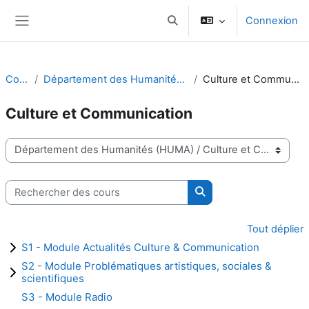
Passer au contenu principal
Connexion
Activer/désactiver la saisie d
Panneau latéral
Cours
Département des Humanités (HUMA)
Culture et Communication
Culture et Communication
Catégories de cours
Rechercher des cours
Rechercher des cours
Tout déplier
S1 - Module Actualités Culture & Communication
S2 - Module Problématiques artistiques, sociales &
scientifiques
S3 - Module Radio