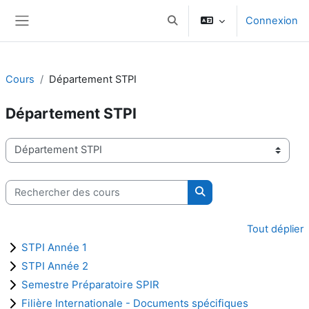
Passer au contenu principal
Connexion
Activer/désactiver la saisie d
Panneau latéral
Cours
Département STPI
Département STPI
Catégories de cours
Rechercher des cours
Rechercher des cours
Tout déplier
STPI Année 1
STPI Année 2
Semestre Préparatoire SPIR
Filière Internationale - Documents spécifiques